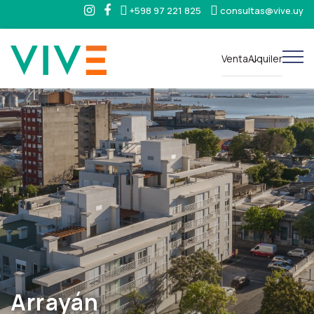
+598 97 221 825
consultas@vive.uy
Venta
Alquiler
Arrayán