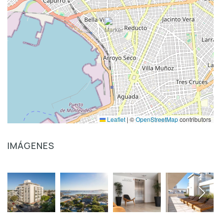
Leaflet
|
©
OpenStreetMap
contributors
IMÁGENES