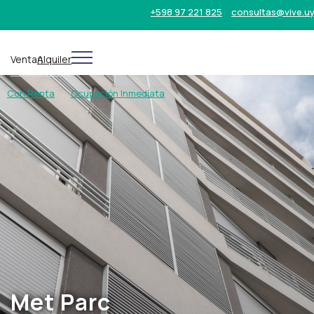
+598 97 221 825
consultas@vive.u
Venta
Alquiler
Con Renta
Ocupación Inmediata
Met Parc