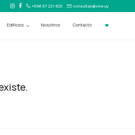
+598 97 221 825
consultas@vive.uy
Edificios
Nosotros
Contacto
existe.