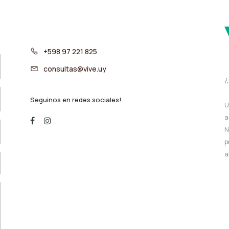
+598 97 221 825
consultas@vive.uy
¿
Seguinos en redes sociales!
U
a
N
p
a